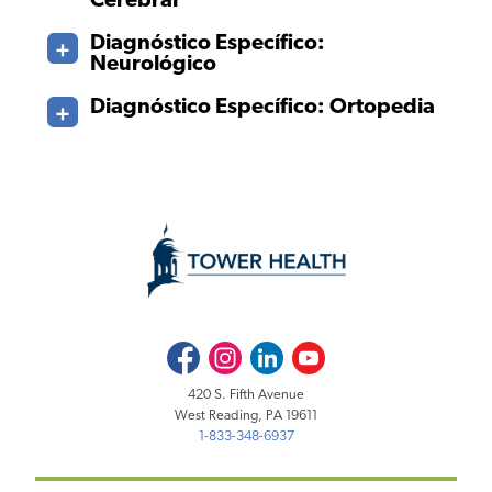
Cerebral
Diagnóstico Específico:
Neurológico
Diagnóstico Específico: Ortopedia
Facebook
Instagram
LinkedIn
Youtube
420 S. Fifth Avenue
West Reading, PA 19611
1-833-348-6937