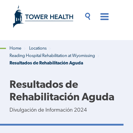
Skip
Jump
to
to
main
Page
content
Content
Main
Toggle
Menu
Search
Drawer
Home
Locations
Reading Hospital Rehabilitation at Wyomissing
Breadcrumb
Resultados de Rehabilitación Aguda
Resultados de
Rehabilitación Aguda
Divulgación de Información 2024